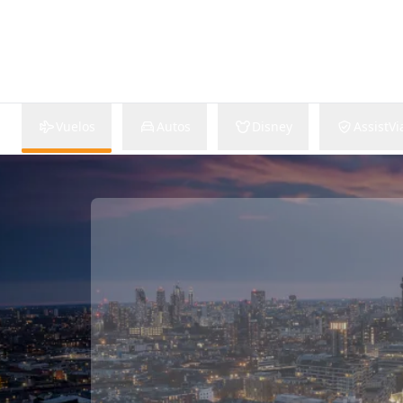
Vuelos
Autos
Disney
AssistVi